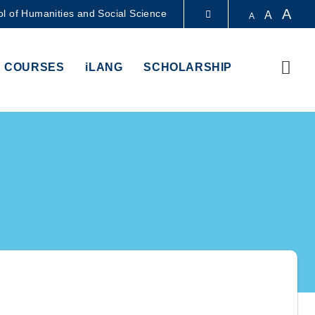
A
l of Humanities and Social Science
A
A
LIBRARY
Sear
 COURSES
iLANG
SCHOLARSHIP
ABOUT HKUST