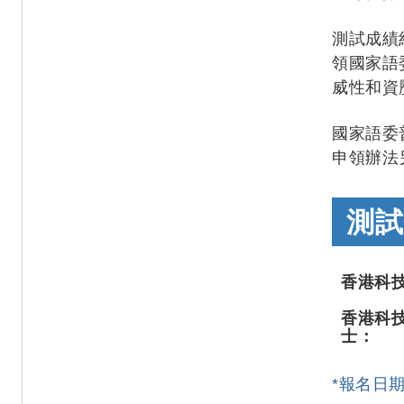
測試成績
領國家語
威性和資
國家語委
申領辦法
測試
香港科
香港科
士：
*報名日