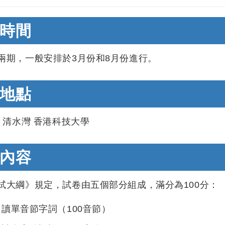
時間
兩期，一般安排於3月份和8月份進行。
地點
龍 清水灣 香港科技大學
內容
試大綱》規定，試卷由五個部分組成，滿分為100分：
讀單音節字詞（100音節）