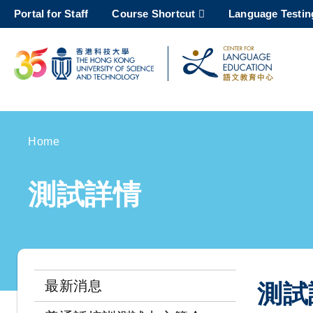
Skip
Portal for Staff
Course Shortcut
Language Testin
to
main
content
UNIVERSITY NEWS
AC
MAP & DIRECTIONS
Home
Breadcrumb
測試詳情
最新消息
測試