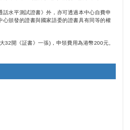
通話水平測試證書》外，亦可透過本中心自費申
中心頒發的證書與國家語委的證書具有同等的權
32開《証書》一張)，申領費用為港幣200元。