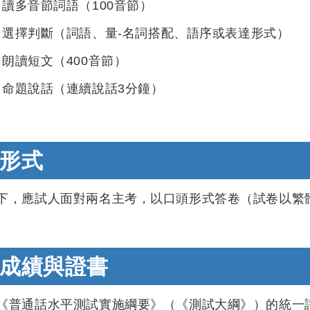
讀多音節詞語（100音節）
選擇判斷（詞語、量-名詞搭配、語序或表達形式）
朗讀短文（400音節）
命題說話（連續說話3分鐘）
形式
下，應試人面對兩名主考，以口頭形式答卷（試卷以繁
成績與證書
《普通話水平測試實施綱要》（《測試大綱》）的統一