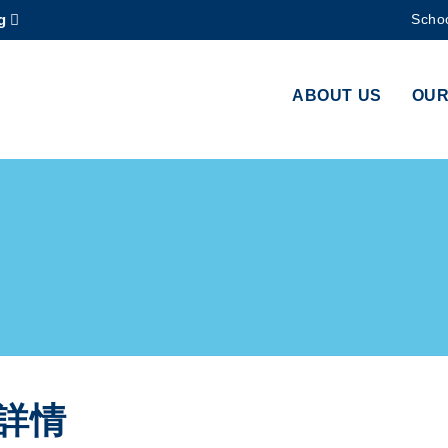
g
Schoo
MORE ABOUT HKUST
ADEMIC DEPARTMENTS A-Z
LIFE@HKUST
ABOUT US
OUR
CAREERS AT HKUST
FACULTY PROFILES
詳情