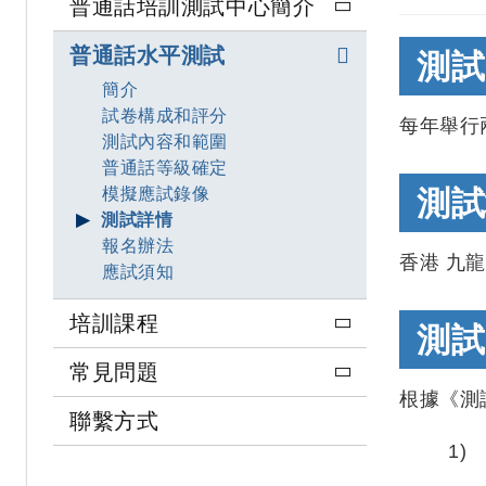
普通話培訓測試中心簡介
普通話水平測試
測試
簡介
試卷構成和評分
每年舉行
測試內容和範圍
普通話等級確定
模擬應試錄像
測試
測試詳情
報名辦法
香港 九
應試須知
培訓課程
測試
常見問題
根據《測
聯繫方式
1)