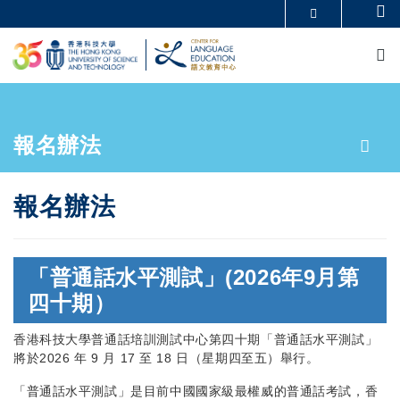
Skip
Se
MORE ABOUT HKUST
to
M
UNIVERSITY NEWS
ACADEMIC DEPARTMENTS A-Z
main
LIFE@HKUST
LIBRARY
content
MAP & DIRECTIONS
CAREERS AT HKUST
FACULTY PROFILES
ABOUT HKUST
Breadcrumb
報名辦法
報名辦法
「普通話水平測試」(2026年9月第
四十期）
香港科技大學普通話培訓測試中心第四十期「普通話水平測試」
將於2026 年 9 月 17 至 18 日（星期四至五）舉行。
「普通話水平測試」是目前中國國家級最權威的普通話考試，香