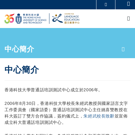
Skip
Se
MORE ABOUT HKUST
to
M
UNIVERSITY NEWS
ACADEMIC DEPARTMENTS A-Z
main
LIFE@HKUST
LIBRARY
content
MAP & DIRECTIONS
CAREERS AT HKUST
FACULTY PROFILES
ABOUT HKUST
Breadcrumb
中心簡介
中心簡介
香港科技大學普通話培訓測試中心成立於2006年。
2006年8月30日，香港科技大學校長朱經武教授與國家語言文字
工作委員會（國家語委）普通話培訓測試中心主任姚喜雙教授在
科大簽訂了雙方合作協議，簽約儀式上，
朱經武校長致辭
並宣佈
成立科大普通話培訓測試中心。